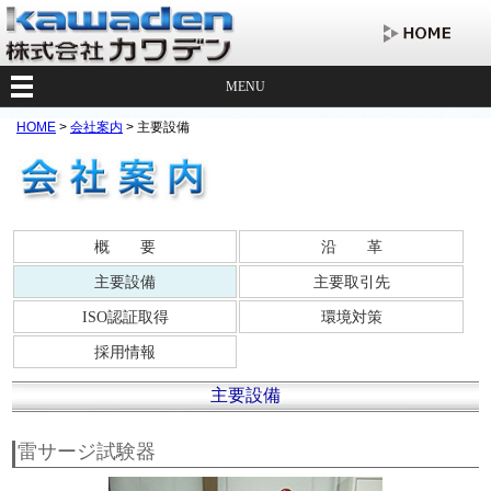
MENU
HOME
>
会社案内
> 主要設備
概 要
沿 革
主要設備
主要取引先
ISO認証取得
環境対策
採用情報
主要設備
雷サージ試験器